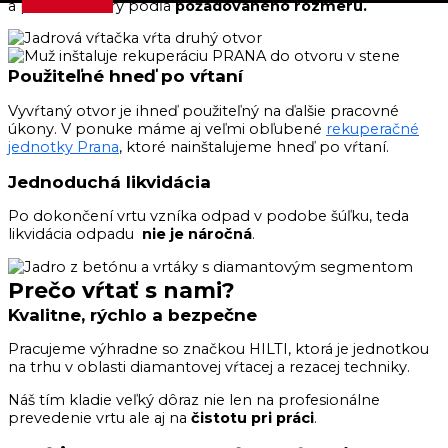
a presné otvory podľa
požadovaného rozmeru.
Použiteľné hneď po vŕtaní
Vyvŕtaný otvor je ihneď použiteľný na ďalšie pracovné
úkony. V ponuke máme aj veľmi obľubené
rekuperačné
jednotky Prana
, ktoré nainštalujeme hneď po vŕtaní.
Jednoduchá likvidácia
Po dokončení vrtu vzníka odpad v podobe šúľku, teda
likvidácia odpadu
nie je náročná
.
Prečo vŕtať s nami?
Kvalitne, rýchlo a bezpečne
Pracujeme výhradne so značkou HILTI, ktorá je jednotkou
na trhu v oblasti diamantovej vŕtacej a rezacej techniky.
Náš tím kladie veľký dôraz nie len na profesionálne
prevedenie vrtu ale aj na
čistotu pri práci
.