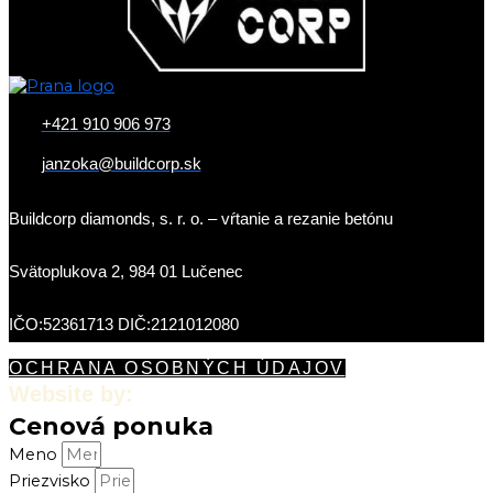
+421 910 906 973
janzoka@buildcorp.sk
Buildcorp diamonds, s. r. o. – vŕtanie a rezanie betónu
Svätoplukova 2, 984 01 Lučenec
IČO:52361713 DIČ:2121012080
OCHRANA OSOBNÝCH ÚDAJOV
Website by:
Cenová ponuka
Meno
Priezvisko