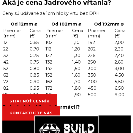
Aká je cena Jadrového vŕtania?
Ceny sú udávané za 1cm hĺbky vrtu bez DPH
Od 12mm ⌀
Od 102mm ⌀
Od 192mm ⌀
Priemer
Cena
Priemer
Cena
Priemer
Cena
(mm)
(€)
(mm)
(€)
(mm)
(€)
12
0,65
102
1,10
192
2,00
22
0,70
112
1,20
202
2,30
32
0,75
122
1,30
226
2,40
42
0,75
132
1,40
250
2,60
52
0,80
142
1,50
300
3,00
62
0,85
152
1,60
350
4,50
72
0,90
162
1,70
400
5,50
82
0,95
172
1,80
450
6,50
92
1,00
182
1,90
500
9,00
STIAHNÚŤ CENNÍK
Potrebujete Viac informácií?
KONTAKTUJTE NÁS